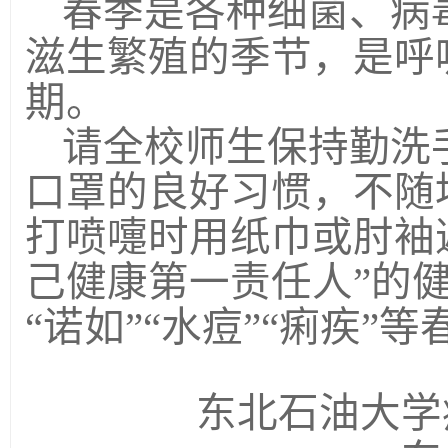
春季是各种细菌、病
滋生繁殖的季节，是呼
期。
请全校师生
保持勤洗
口罩的良好习惯，不随
打喷嚏时用纸巾或肘袖
己健康第一责任人”的健
“诺如”
“
水痘
”“
痢疾
”
等
东北石油大学