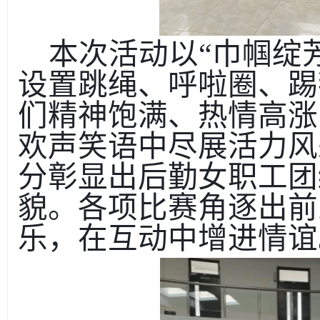
本次活动以
“巾帼绽
设置跳绳、呼啦圈、踢
们精神饱满、热情高涨
欢声笑语中尽展活力风
分彰显出后勤女职工团
貌。各项比赛角逐出前
乐，在互动中增进情谊