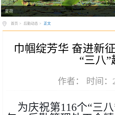
夏荷
首页
>
后勤动态
>
正文
巾帼绽芳华 奋进新征
“三八
作者： 时间：20
为庆祝第
116个“三