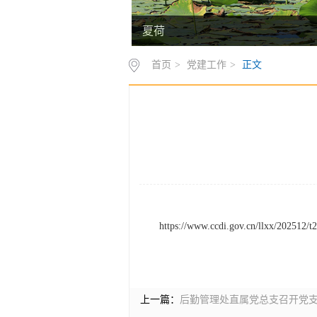
夏荷
首页
>
党建工作
>
正文
https://www.ccdi.gov.cn/llxx/202512/
上一篇：
后勤管理处直属党总支召开党