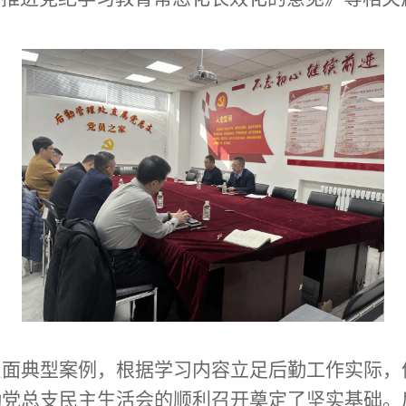
反面
典型
案例
，
根据
学习内容
立足
后勤工作实际，
勤党总支民主生活会的顺利召开奠定了坚实基础。