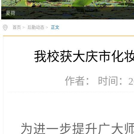
夏荷
秋实
首页
>
后勤动态
>
正文
我校获大庆市化
作者： 时间：20
为进一步提升广大